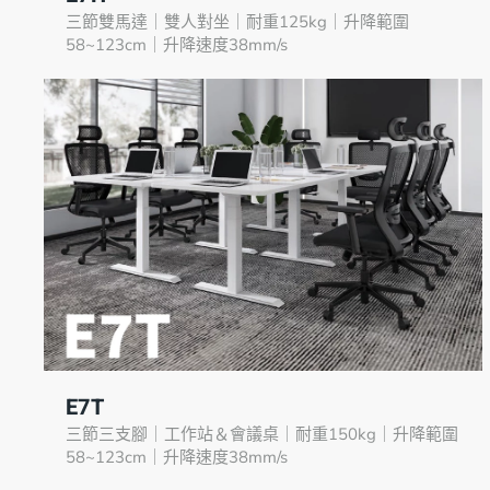
三節雙馬達｜雙人對坐｜耐重125kg｜升降範圍
58~123cm｜升降速度38mm/s
E7T
三節三支腳｜工作站＆會議桌｜耐重150kg｜升降範圍
58~123cm｜升降速度38mm/s