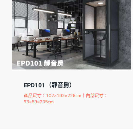
EPD101（靜音房）
產品尺寸：102×102×226cm｜內部尺寸：
93×89×205cm