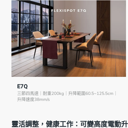
E7Q
三節四馬達｜耐重200kg｜升降範圍60.5~125.5cm｜
升降速度38mm/s
靈活調整，健康工作：可變高度電動升