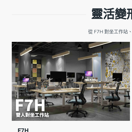
靈活變形
從 F7H 對坐工作
E7H