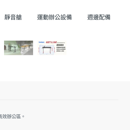
靜音艙
運動辦公設備
週邊配備
高效辦公區。