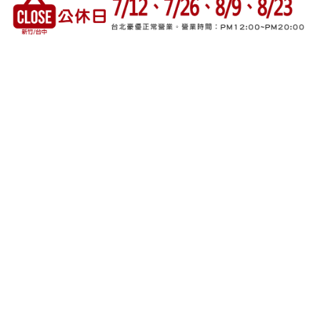
台北總店
116055 台北市文山區景福街230巷14號1樓（近景美捷
運站3號出口）
電話：（02）2933-9583 傳真：（02）2935-0132
營業時間:若無營業會另行公告
週一至週五AM09:00~PM20:00
週六＆週日＆國定假日PM12:00~PM20:00
新竹加盟店 仁泰家具行
300071 新竹市東區科學園路６之５號 （POYA寶雅對