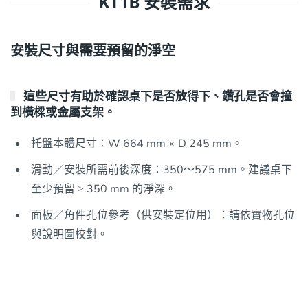
KT1B 安裝需求
安裝尺寸與需要預留的淨空
這些尺寸有助於確認桌下是否放得下、鑽孔是否會撞
到橫樑或金屬支架。
托盤本體尺寸：W 664 mm × D 245 mm。
滑動／安裝所需前後深度：350～575 mm。建議桌下
至少預留 ≥ 350 mm 的淨深。
面板／角件孔位參考（供安裝定位用）：請依實物孔位
與說明圖校對。