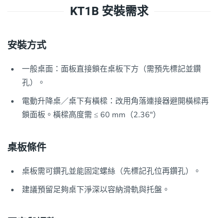
KT1B 安裝需求
安裝方式
一般桌面：面板直接鎖在桌板下方（需預先標記並鑽
孔）。
電動升降桌／桌下有橫樑：改用角落連接器避開橫樑再
鎖面板。橫樑高度需 ≤ 60 mm（2.36″）
桌板條件
桌板需可鑽孔並能固定螺絲（先標記孔位再鑽孔）。
建議預留足夠桌下淨深以容納滑軌與托盤。