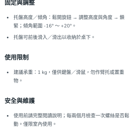
固定與調整
托盤高度／傾角：鬆開旋鈕 → 調整高度與角度 → 鎖
緊；傾角範圍 -16° ～ +20°。
托盤可前後滑入／滑出以收納於桌下。
使用限制
建議承重：1 kg，僅供鍵盤／滑鼠，勿作臂托或置重
物。
安全與維護
使用前請完整閱讀說明；每兩個月檢查一次螺絲是否鬆
動。僅限室內使用。