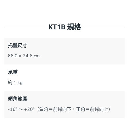
KT1B 規格
托盤尺寸
66.0 × 24.6 cm
承重
約 1 kg
傾角範圍
-16° ～ +20°（負角＝前緣向下，正角＝前緣向上）