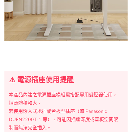
⚠️ 電源插座使用提醒
本產品內建之電源插座模組需搭配專用變壓器使用，
插頭體積較大。
若使用嵌入式地插或蓋板型插座（如 Panasonic
DUFN2200T-1 等），可能因插座深度或蓋板空間限
制而無法完全插入。