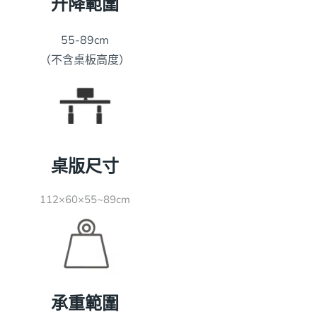
升降範圍
55-89cm
（不含桌板高度）
桌版尺寸
112×60×55~89cm
承重範圍